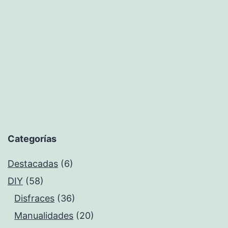
unos
años
Categorías
Destacadas
(6)
DIY
(58)
Disfraces
(36)
Manualidades
(20)