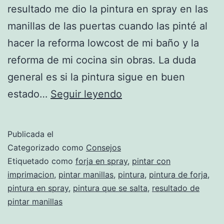
resultado me dio la pintura en spray en las
manillas de las puertas cuando las pinté al
hacer la reforma lowcost de mi baño y la
reforma de mi cocina sin obras. La duda
general es si la pintura sigue en buen
Resultados
estado…
Seguir leyendo
de
pintar
Publicada el
manillas
Categorizado como
Consejos
de
Etiquetado como
forja en spray
,
pintar con
imprimacion
,
pintar manillas
,
pintura
,
pintura de forja
,
puertas
pintura en spray
,
pintura que se salta
,
resultado de
después
pintar manillas
de