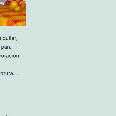
lquiler,
 para
coración
tura. ..