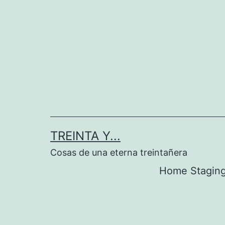
Saltar
al
contenido
TREINTA Y...
Cosas de una eterna treintañera
Home Stagin