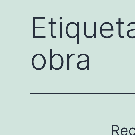
Etiquet
obra
Rec