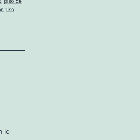
t
,
piso de
r piso
,
n lo