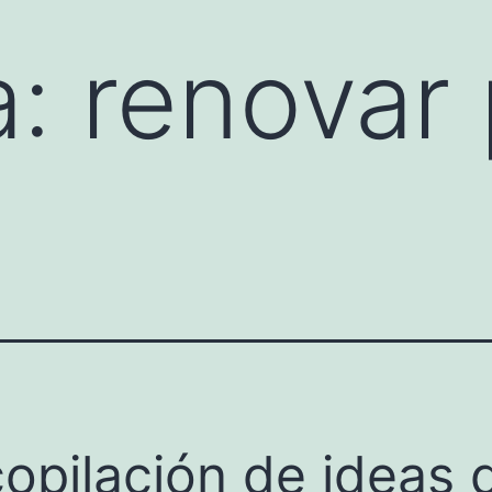
a:
renovar 
opilación de ideas 