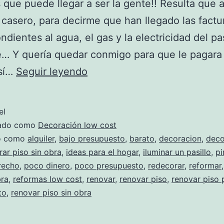
as que puede llegar a ser la gente!! Resulta que
 casero, para decirme que han llegado las factu
ndientes al agua, el gas y la electricidad del p
e… Y quería quedar conmigo para que le pagara
Una
Así…
Seguir leyendo
rata
el
zado como
Decoración low cost
do como
alquiler
,
bajo presupuesto
,
barato
,
decoracion
,
deco
ar piso sin obra
,
ideas para el hogar
,
iluminar un pasillo
,
pi
trecho
,
poco dinero
,
poco presupuesto
,
redecorar
,
reformar
bra
,
reformas low cost
,
renovar
,
renovar piso
,
renovar piso
to
,
renovar piso sin obra