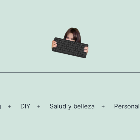
g
DIY
Salud y belleza
Personal
Abrir
Abrir
Abrir
el
el
el
menú
menú
menú