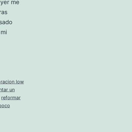
 ayer me
ras
asado
 mi
racion low
ntar un
,
reformar
 poco