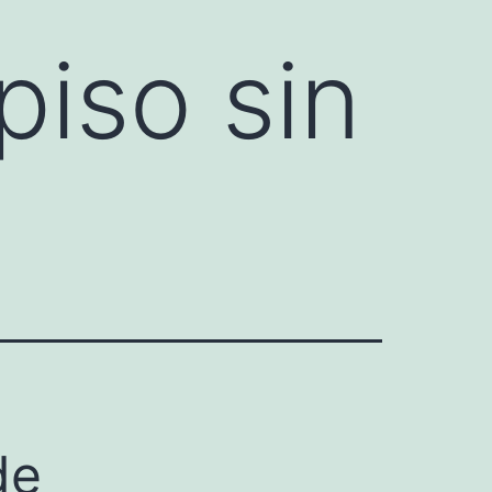
piso sin
de