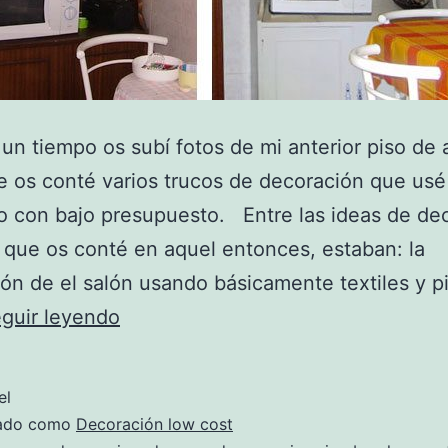
un tiempo os subí fotos de mi anterior piso de a
e os conté varios trucos de decoración que usé
o con bajo presupuesto. Entre las ideas de de
 que os conté en aquel entonces, estaban: la
ón de el salón usando básicamente textiles y pin
Recopilación
guir leyendo
de
ideas
el
de
zado como
Decoración low cost