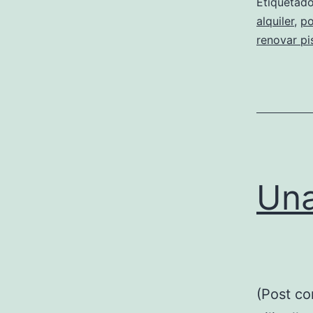
Etiqueta
alquiler
,
po
renovar p
Una
(Post co