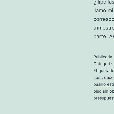
gilipoll
llamó mi
correspo
trimestr
parte. 
Publicada 
Categori
Etiqueta
cost
,
decor
pasillo es
piso sin o
presupues