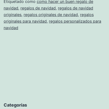
Perfecto:
Etiquetado como
como hacer un buen regalo de
navidad
,
regalos de navidad
,
regalos de navidad
Cuando
originales
,
regalos originales de navidad
,
regalos
lo
originales para navidad
,
regalos personalizados para
Personal
navidad
Vence
a
lo
Industrial
Categorías