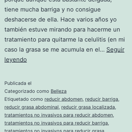
tiene mucha barriga y no consigue
deshacerse de ella. Hace varios años yo
también estuve mirando para hacerme un
tratamiento para quitarme la celulitis (en mi
caso la grasa se me acumula en el…
Seguir
Top
leyendo
5
tratamientos
Publicada el
no
Categorizado como
Belleza
invasivos
Etiquetado como
reducir abdomen
,
reducir barriga
,
reducir grasa abdominal
,
reducir grasa localizada
,
para
tratamientos no invasivos para reducir abdomen
,
reducir
tratamientos no invasivos para reducir barriga
,
abdomen
tratamientos no invasivos para reducir grasa