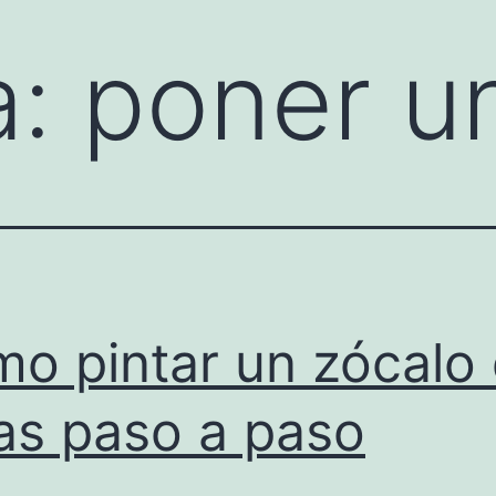
a:
poner u
o pintar un zócalo
as paso a paso