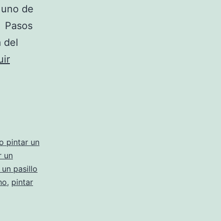
s uno de
. Pasos
a del
ir
 pintar un
r un
un pasillo
ho
,
pintar