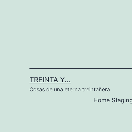
Saltar
al
contenido
TREINTA Y...
Cosas de una eterna treintañera
Home Stagin