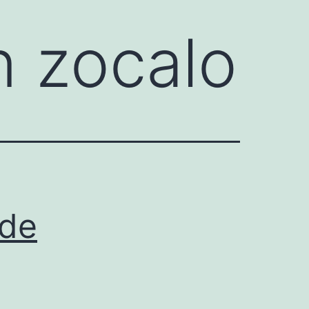
n zocalo
 de