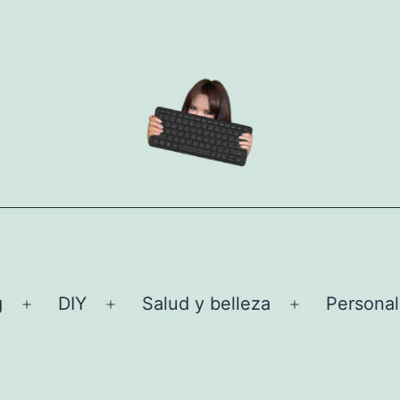
g
DIY
Salud y belleza
Personal
Abrir
Abrir
Abrir
el
el
el
menú
menú
menú