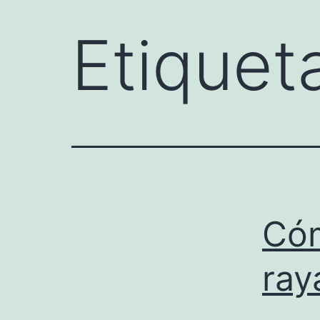
Etiquet
Cóm
ray