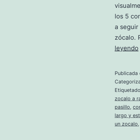
visualme
los 5 co
a seguir 
zócalo. 
leyendo
Publicada 
Categori
Etiqueta
zocalo a r
pasillo
,
con
largo y es
un zocalo