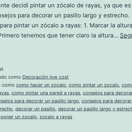
nte decidí pintar un zócalo de rayas, ya que e
nsejos para decorar un pasillo largo y estrecho
para pintar un zócalo a rayas: 1. Marcar la altur
Primero tenemos que tener claro la altura…
Segu
Cómo
pintar
un
el
zócalo
zado como
Decoración low cost
de
do como
como hacer un zocalo
,
como pintar un zocalo
,
como
ayas
,
como pintar una pared a rayas
,
consejos para decora
rayas
sejos para decorar un pasillo largo
,
consejos para decorar 
paso
trecho
,
decorar un pasillo
,
decorar un pasillo largo y estrec
a
,
poner un zocalo
,
zocalo a rayas
paso