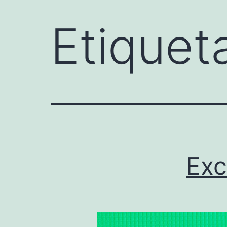
Etiquet
Exc