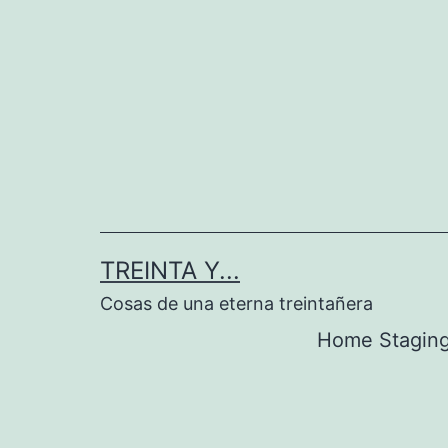
Saltar
al
contenido
TREINTA Y...
Cosas de una eterna treintañera
Home Stagin