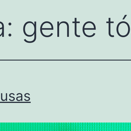
a:
gente tó
usas