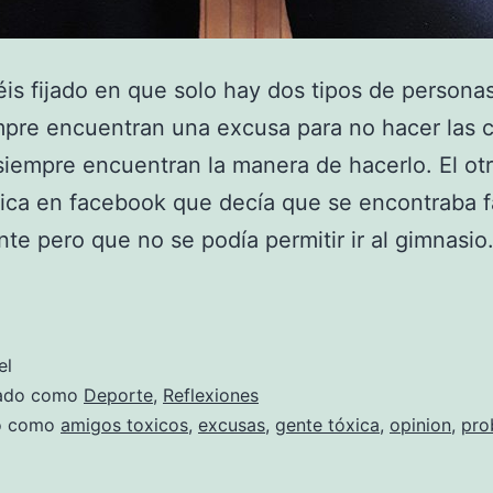
is fijado en que solo hay dos tipos de persona
pre encuentran una excusa para no hacer las c
siempre encuentran la manera de hacerlo. El otro
ica en facebook que decía que se encontraba f
nte pero que no se podía permitir ir al gimnasi
Excusas
el
zado como
Deporte
,
Reflexiones
do como
amigos toxicos
,
excusas
,
gente tóxica
,
opinion
,
pro