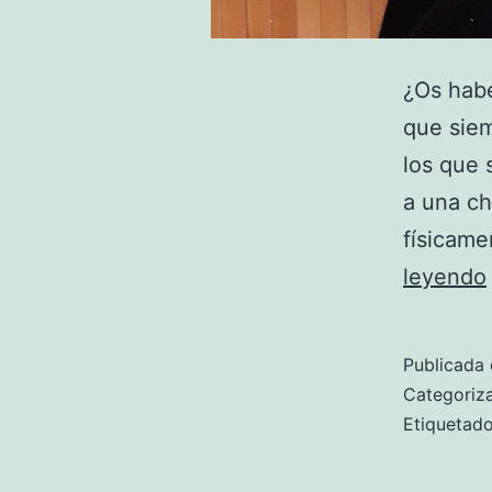
¿Os habé
que siem
los que 
a una ch
físicame
leyendo
Publicada 
Categori
Etiqueta