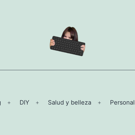
g
DIY
Salud y belleza
Personal
Abrir
Abrir
Abrir
el
el
el
menú
menú
menú