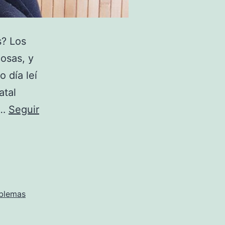
s? Los
osas, y
 día leí
atal
o…
Seguir
blemas