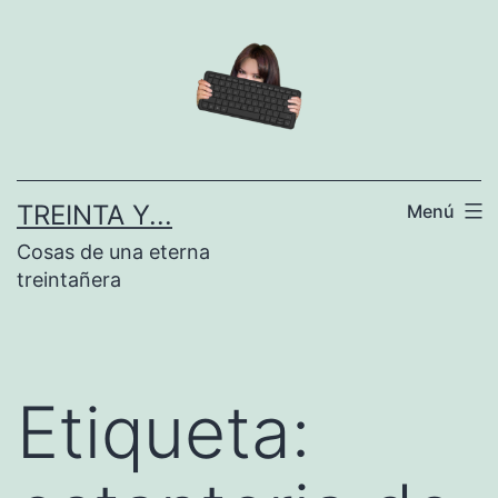
Saltar
al
contenido
TREINTA Y...
Menú
Cosas de una eterna
treintañera
Etiqueta: