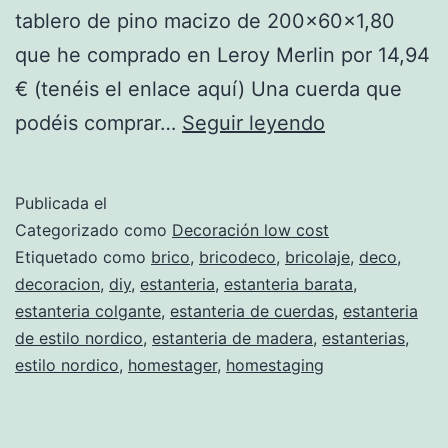
tablero de pino macizo de 200x60x1,80
que he comprado en Leroy Merlin por 14,94
€ (tenéis el enlace aquí) Una cuerda que
Estantería
podéis comprar…
Seguir leyendo
de
madera
Publicada el
maciza
Categorizado como
Decoración low cost
y
Etiquetado como
brico
,
bricodeco
,
bricolaje
,
deco
,
decoracion
,
diy
,
estanteria
,
estanteria barata
,
cuerdas
estanteria colgante
,
estanteria de cuerdas
,
estanteria
de estilo nordico
,
estanteria de madera
,
estanterias
,
estilo nordico
,
homestager
,
homestaging