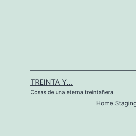
Saltar
al
contenido
TREINTA Y...
Cosas de una eterna treintañera
Home Stagin