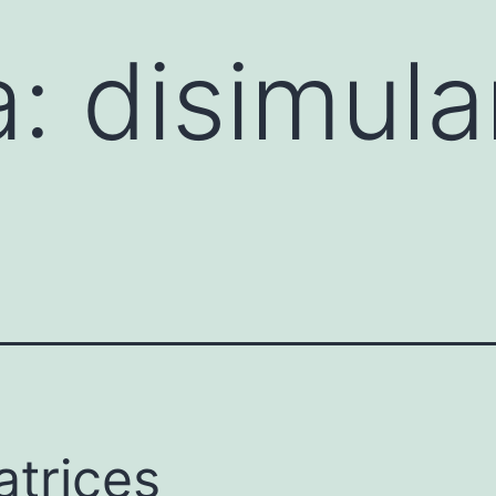
a:
disimula
atrices