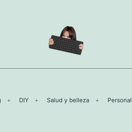
g
DIY
Salud y belleza
Personal
Abrir
Abrir
Abrir
el
el
el
menú
menú
menú