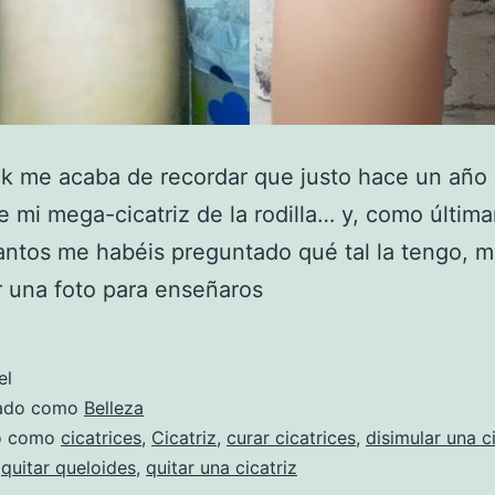
k me acaba de recordar que justo hace un año 
de mi mega-cicatriz de la rodilla… y, como últi
ntos me habéis preguntado qué tal la tengo, 
 una foto para enseñaros
el
zado como
Belleza
do como
cicatrices
,
Cicatriz
,
curar cicatrices
,
disimular una c
,
quitar queloides
,
quitar una cicatriz