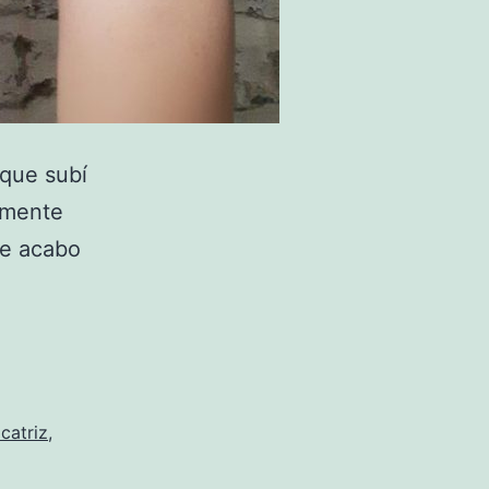
que subí
mamente
me acabo
icatriz
,