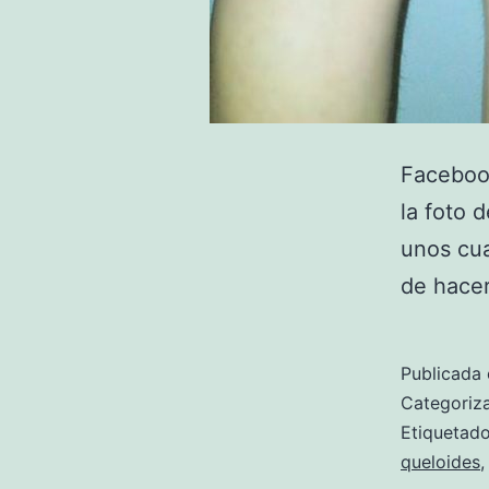
Faceboo
la foto 
unos cua
de hacer
Publicada 
Categori
Etiqueta
queloides