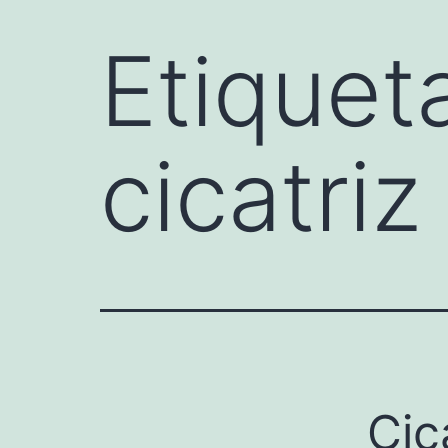
Etiquet
cicatriz
Cic