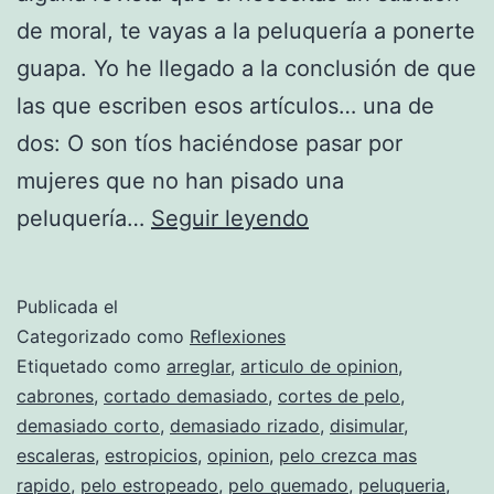
de moral, te vayas a la peluquería a ponerte
guapa. Yo he llegado a la conclusión de que
las que escriben esos artículos… una de
dos: O son tíos haciéndose pasar por
mujeres que no han pisado una
Los
peluquería…
Seguir leyendo
peluqueros.
Esos
Publicada el
grandísimos
Categorizado como
Reflexiones
hijos
Etiquetado como
arreglar
,
articulo de opinion
,
cabrones
,
cortado demasiado
,
cortes de pelo
,
de
demasiado corto
,
demasiado rizado
,
disimular
,
p…
escaleras
,
estropicios
,
opinion
,
pelo crezca mas
rapido
,
pelo estropeado
,
pelo quemado
,
peluqueria
,