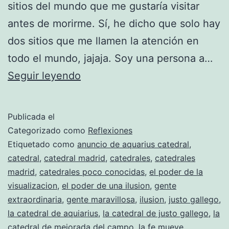
sitios del mundo que me gustaría visitar
antes de morirme. Sí, he dicho que solo hay
dos sitios que me llamen la atención en
todo el mundo, jajaja. Soy una persona a…
El
Seguir leyendo
poder
de
Publicada el
una
Categorizado como
Reflexiones
ilusión
Etiquetado como
anuncio de aquarius catedral
,
catedral
,
catedral madrid
,
catedrales
,
catedrales
madrid
,
catedrales poco conocidas
,
el poder de la
visualizacion
,
el poder de una ilusion
,
gente
extraordinaria
,
gente maravillosa
,
ilusion
,
justo gallego
,
la catedral de aquiarius
,
la catedral de justo gallego
,
la
catedral de mejorada del campo
,
la fe mueve