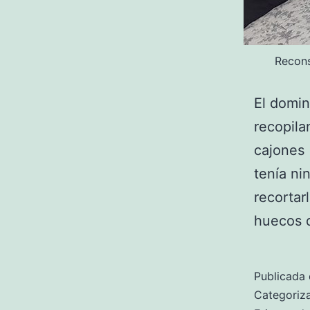
Recons
El domin
recopila
cajones
tenía ni
recortar
huecos d
Publicada 
Categori