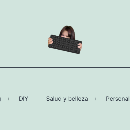
g
DIY
Salud y belleza
Personal
Abrir
Abrir
Abrir
el
el
el
menú
menú
menú