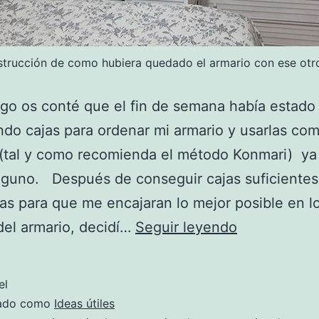
trucción de como hubiera quedado el armario con ese otr
go os conté que el fin de semana había estado
ndo cajas para ordenar mi armario y usarlas co
 (tal y como recomienda el método Konmari) ya
nguno. Después de conseguir cajas suficientes
las para que me encajaran lo mejor posible en l
Armarios
el armario, decidí…
Seguir leyendo
en
orden
el
y
zado como
Ideas útiles