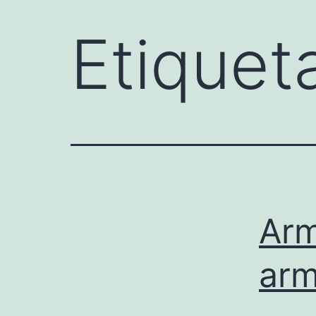
Etiquet
Arm
arm