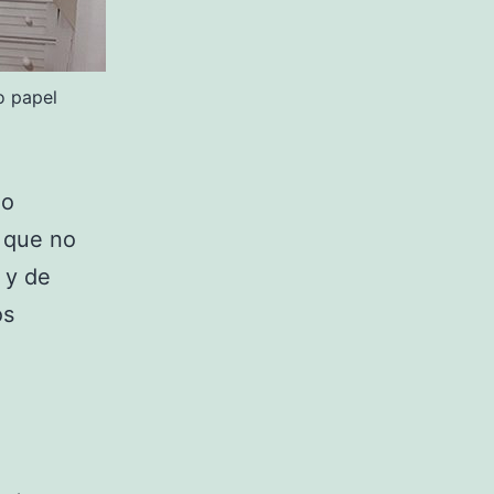
o papel
mo
 que no
 y de
os