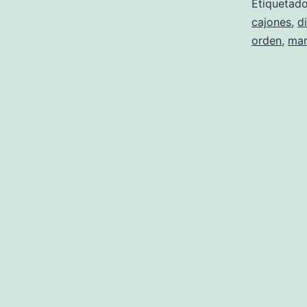
Etiqueta
cajones
,
d
orden
,
mar