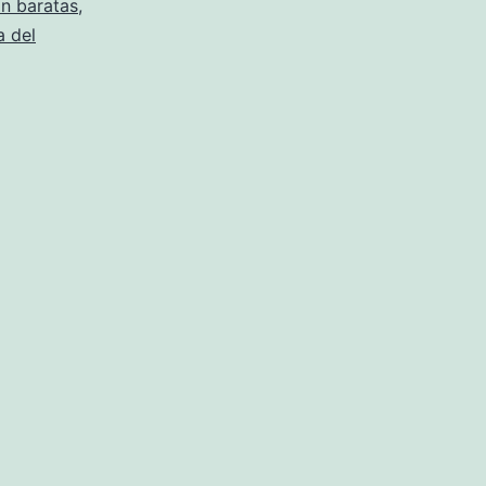
on baratas
,
a del