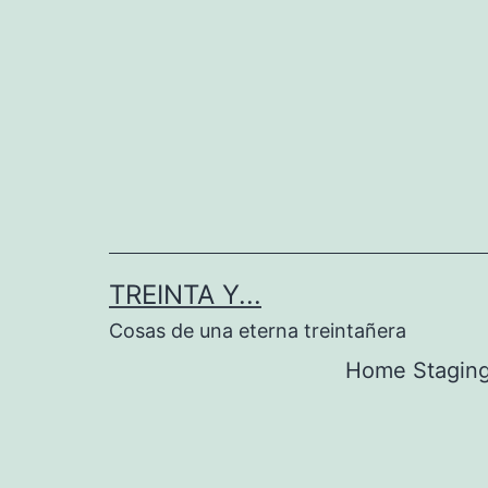
Saltar
al
contenido
TREINTA Y...
Cosas de una eterna treintañera
Home Stagin