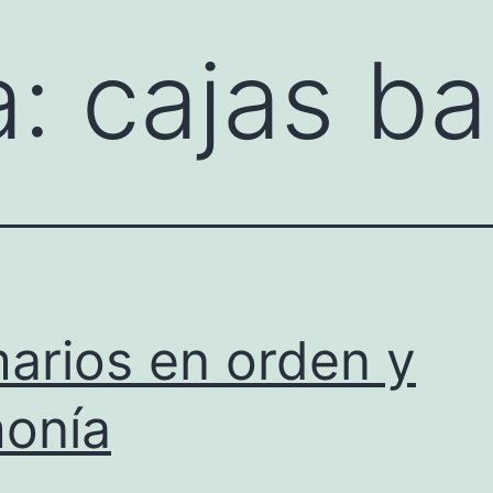
a:
cajas ba
arios en orden y
onía