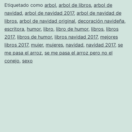
Etiquetado como
arbol
,
arbol de libros
,
arbol de
navidad
,
arbol de navidad 2017
,
arbol de navidad de
libros
,
arbol de navidad original
,
decoración navideña
,
escritora
,
humor
,
libro
,
libro de humor
,
libros
,
libros
2017
,
libros de humor
,
libros navidad 2017
,
mejores
libros 2017
,
mujer
,
mujeres
,
navidad
,
navidad 2017
,
se
me pasa el arroz
,
se me pasa el arroz pero no el
conejo
,
sexo