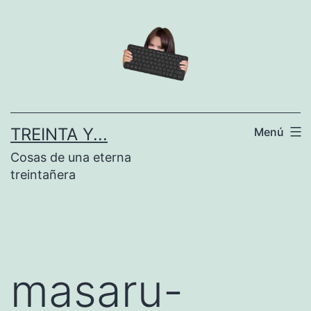
Saltar
al
contenido
TREINTA Y...
Menú
Cosas de una eterna
treintañera
masaru-