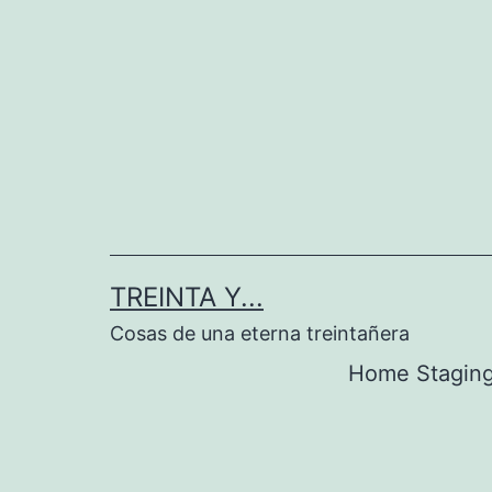
Saltar
al
contenido
TREINTA Y...
Cosas de una eterna treintañera
Home Stagin