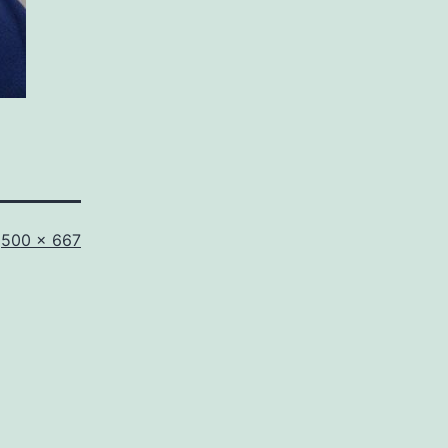
Tamaño
500 × 667
completo