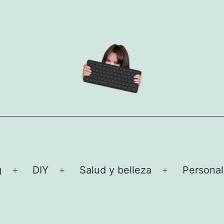
g
DIY
Salud y belleza
Personal
Abrir
Abrir
Abrir
el
el
el
menú
menú
menú