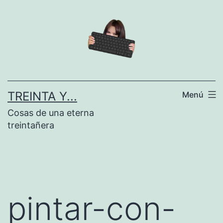
Saltar
al
contenido
TREINTA Y...
Menú
Cosas de una eterna
treintañera
pintar-con-