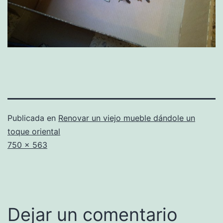
Publicada en
Renovar un viejo mueble dándole un
toque oriental
Tamaño
750 × 563
completo
Dejar un comentario