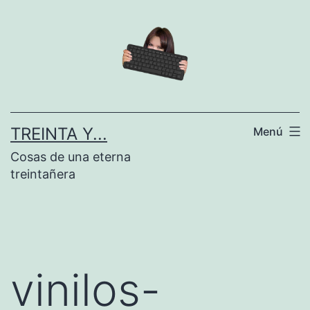
Saltar
al
contenido
TREINTA Y...
Menú
Cosas de una eterna
treintañera
vinilos-