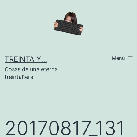
Saltar
al
contenido
TREINTA Y...
Menú
Cosas de una eterna
treintañera
20170817_131