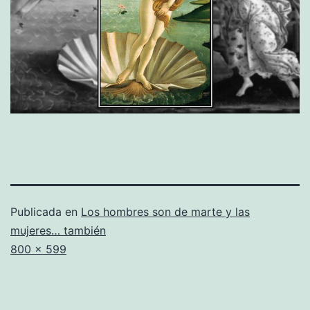
Publicada en
Los hombres son de marte y las
mujeres… también
Tamaño
800 × 599
completo