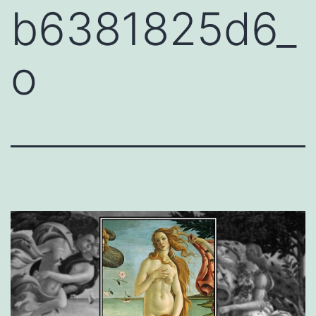
b6381825d6_
o