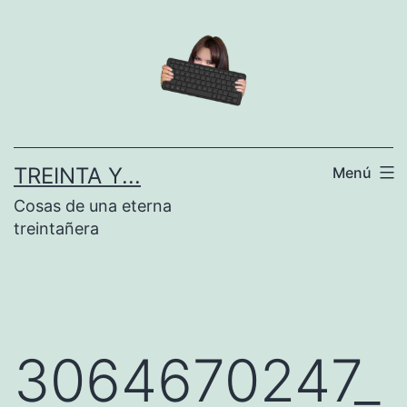
Saltar
al
contenido
TREINTA Y...
Menú
Cosas de una eterna
treintañera
3064670247_