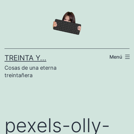
Saltar
al
contenido
TREINTA Y...
Menú
Cosas de una eterna
treintañera
pexels-olly-