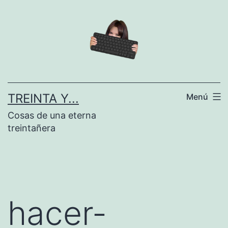
Saltar
al
contenido
TREINTA Y...
Menú
Cosas de una eterna
treintañera
hacer-