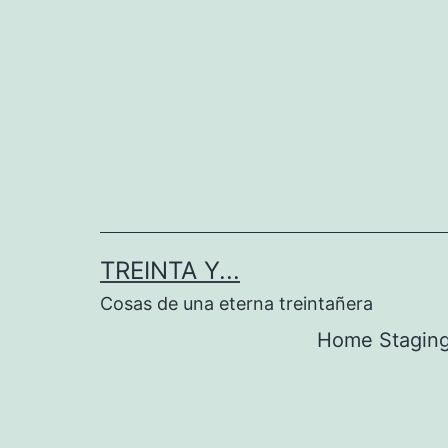
Saltar
al
contenido
TREINTA Y...
Cosas de una eterna treintañera
Home Stagin