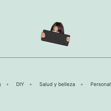
g
DIY
Salud y belleza
Personal
Abrir
Abrir
Abrir
el
el
el
menú
menú
menú