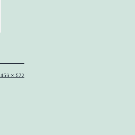
Tamaño
456 × 572
completo