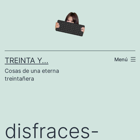
Saltar
al
contenido
TREINTA Y...
Menú
Cosas de una eterna
treintañera
disfraces-