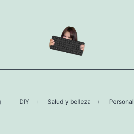
g
DIY
Salud y belleza
Personal
Abrir
Abrir
Abrir
el
el
el
menú
menú
menú