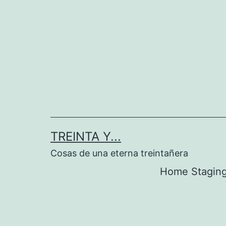
Saltar
al
contenido
TREINTA Y...
Cosas de una eterna treintañera
Home Stagin