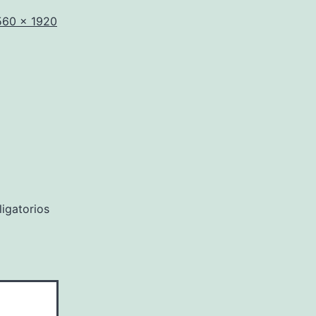
amaño
560 × 1920
mpleto
igatorios