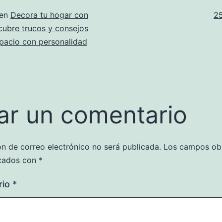
T
 en
Decora tu hogar con
2
co
scubre trucos y consejos
pacio con personalidad
ar un comentario
ón de correo electrónico no será publicada.
Los campos obl
cados con
*
rio
*