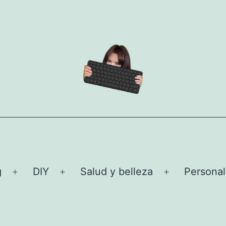
g
DIY
Salud y belleza
Personal
Abrir
Abrir
Abrir
el
el
el
menú
menú
menú