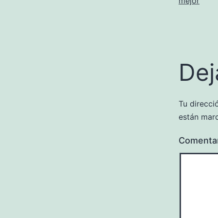
mejor
Dej
Tu direcci
están mar
Comenta