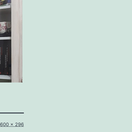
Tamaño
600 × 296
completo