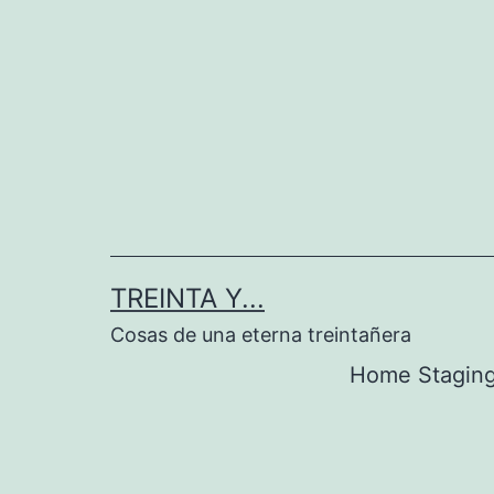
Saltar
al
contenido
TREINTA Y...
Cosas de una eterna treintañera
Home Stagin