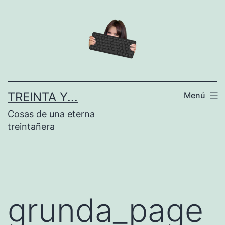
Saltar
al
contenido
TREINTA Y...
Menú
Cosas de una eterna
treintañera
grunda_page