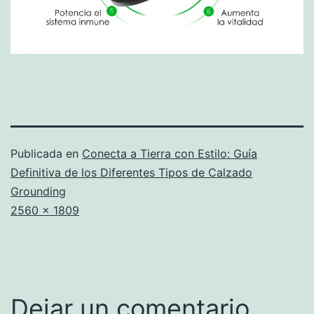
Publicada en
Conecta a Tierra con Estilo: Guía
Definitiva de los Diferentes Tipos de Calzado
Grounding
Tamaño
2560 × 1809
completo
Dejar un comentario