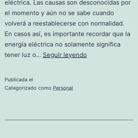
eléctrica. Las causas son desconocidas por
el momento y aún no se sabe cuando
volverá a reestablecerse con normalidad.
En casos así, es importante recordar que la
energía eléctrica no solamente significa
Gran
tener luz o…
Seguir leyendo
apagón
en
Publicada el
toda
Categorizado como
Personal
España
el
28
de