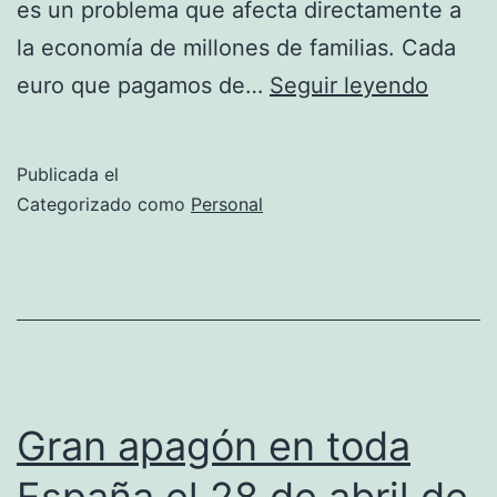
es un problema que afecta directamente a
la economía de millones de familias. Cada
Impac
euro que pagamos de…
Seguir leyendo
de
la
Publicada el
luz
Categorizado como
Personal
y
el
agua
en
la
econo
Gran apagón en toda
familia
España el 28 de abril de