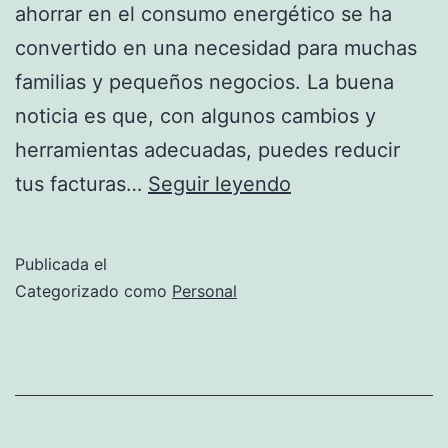
ahorrar en el consumo energético se ha
convertido en una necesidad para muchas
familias y pequeños negocios. La buena
noticia es que, con algunos cambios y
herramientas adecuadas, puedes reducir
Las
tus facturas…
Seguir leyendo
5
maneras
Publicada el
mas
Categorizado como
Personal
efectivas
de
reducir
consumo