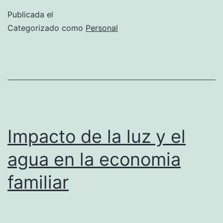
mejo
Publicada el
tips
Categorizado como
Personal
para
ahor
en
la
luz
Impacto de la luz y el
agua en la economia
familiar