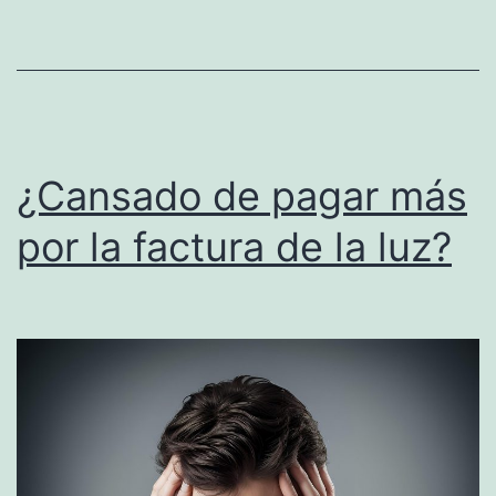
la
crisis
económic
¿Cansado de pagar más
por la factura de la luz?