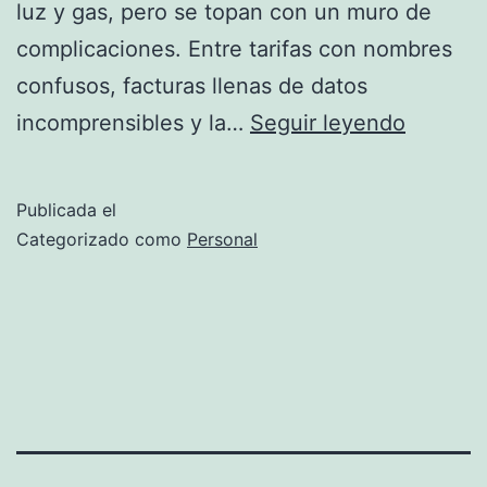
luz y gas, pero se topan con un muro de
complicaciones. Entre tarifas con nombres
confusos, facturas llenas de datos
¿Cansa
incomprensibles y la…
Seguir leyendo
de
pagar
Publicada el
más
Categorizado como
Personal
por
la
factura
de
la
luz?